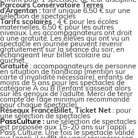
Parcours Conservatoire Terres
d’Argentan :
tarif unique 6,50 € sur une
sélection de spectacles
Tarifs scolaires
: 4 € pour les écoles
maternelles, 6,50 € pour les autres
niveaux. Les accompagnateurs ont droit
à une gratuité. Les élèves qui ont vu un
spectacle en journée peuvent revenir
gratuitement sur la séance du soir, en
échangeant leur billet scolaire au
guichet.
Gratuité
: accompagnateurs de personne
en situation de handicap (mention sur
carte d’invalidité nécessaire), enfants de
moins de 5 ans pour les spectacles de
catégorie A ou B (l’enfant s’asseoit alors
sur les genoux de l’adulte. Merci de tenir
compte de l’âge minimum recommandé
pour chaque spectacle).
Réseaux FranceBillet, Ticket Net
: pour
une sélection de spectacles
PassCulture :
u
ne sélection de spectacles
est proposée aux 15-20 ans sur l’appli
Pass Culture. Une fois le spectacle validé
sur l’appli, il suffit de venir récupérer son