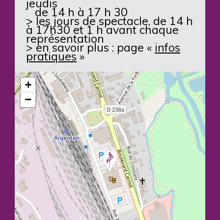
jeudis
de 14 h à 17 h 30
> les jours de spectacle, de 14 h
à 17h30 et 1 h avant chaque
représentation
> en savoir plus : page «
infos
pratiques
»
+
−