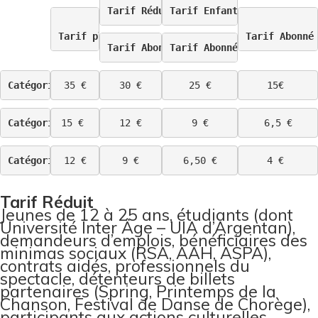
Tarif Réduit,
Tarif Enfant, 
Tarif plein
Tarif Abonné
Tarif Abonné
Tarif Abonné Réduit
Catégorie A
35 €
30 €
25 €
15€ 
Catégorie B
15 € 
12 €
9 €
6,5 €
Catégorie C
12 €
9 €
6,50 €
4 € 
Tarif Réduit
Jeunes de 12 à 25 ans, étudiants (dont
Université Inter Âge – UIA d’Argentan),
demandeurs d’emplois, bénéficiaires des
minimas sociaux (RSA, AAH, ASPA),
contrats aidés, professionnels du
spectacle, détenteurs de billets
partenaires (Spring, Printemps de la
Chanson, Festival de Danse de Chorège),
participants aux actions culturelles,