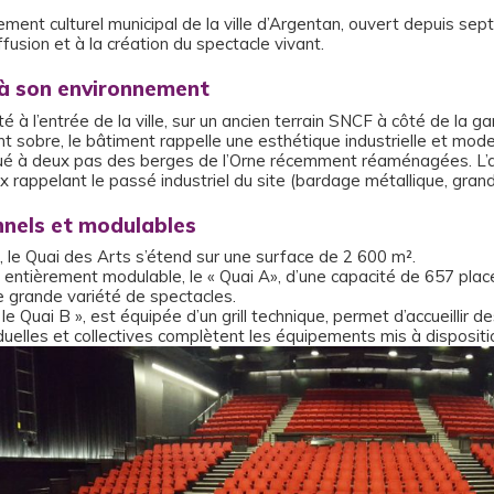
ement culturel municipal de la ville d’Argentan, ouvert depuis s
fusion et à la création du spectacle vivant.
 à son environnement
 à l’entrée de la ville, sur un ancien terrain SNCF à côté de la g
t sobre, le bâtiment rappelle une esthétique industrielle et moder
itué à deux pas des berges de l’Orne récemment réaménagées. L’ar
rappelant le passé industriel du site (bardage métallique, grand 
nnels et modulables
, le Quai des Arts s’étend sur une surface de 2 600 m².
e entièrement modulable, le « Quai A», d’une capacité de 657 plac
ne grande variété de spectacles.
le Quai B », est équipée d’un grill technique, permet d’accueillir 
duelles et collectives complètent les équipements mis à dispositi