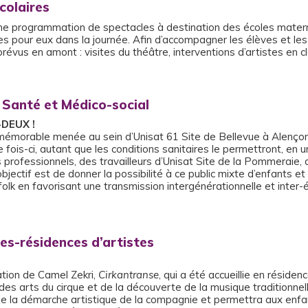
scolaires
e programmation de spectacles à destination des écoles materne
s pour eux dans la journée. Afin d’accompagner les élèves et les
révus en amont : visites du théâtre, interventions d’artistes en 
, Santé et Médico-social
-DEUX !
émorable menée au sein d’Unisat 61 Site de Bellevue à Alençon en
 fois-ci, autant que les conditions sanitaires le permettront, e
 professionnels, des travailleurs d’Unisat Site de la Pommeraie, d
objectif est de donner la possibilité à ce public mixte d’enfants e
 folk en favorisant une transmission intergénérationnelle et inter-
es-résidences d’artistes
éation de Camel Zekri,
Cirkantranse
, qui a été accueillie en résid
des arts du cirque et de la découverte de la musique traditionne
é de la démarche artistique de la compagnie et permettra aux enfa