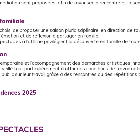
iation sont proposées, afin de favoriser la rencontre et la sensi
amiliale
hoisi de proposer une saison pluridisciplinaire, en direction de to
émotion et de réflexion à partager en famille.
pectacles à l’affiche privilégient la découverte en famille de tout
ion
ntemporaine et l’accompagnement des démarches artistiques innova
 a veillé tout particulièrement à offrir des conditions de travail 
 public sur leur travail grâce à des rencontres ou des répétitions 
sidences 2025
PECTACLES