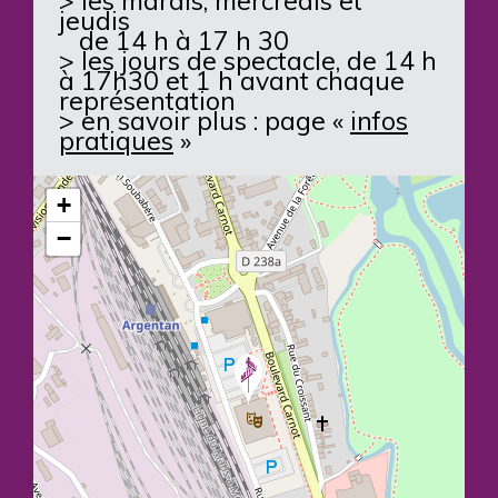
> les mardis, mercredis et
jeudis
de 14 h à 17 h 30
> les jours de spectacle, de 14 h
à 17h30 et 1 h avant chaque
représentation
> en savoir plus : page «
infos
pratiques
»
+
−