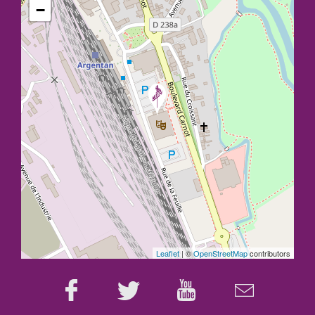
−
Leaflet
| ©
OpenStreetMap
contributors