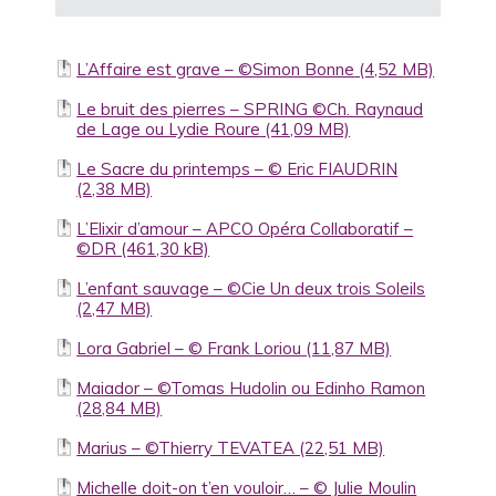
L’Affaire est grave – ©Simon Bonne
Le bruit des pierres – SPRING ©Ch. Raynaud
de Lage ou Lydie Roure
Le Sacre du printemps – © Eric FIAUDRIN
L’Elixir d’amour – APCO Opéra Collaboratif –
©DR
L’enfant sauvage – ©Cie Un deux trois Soleils
Lora Gabriel – © Frank Loriou
Maiador – ©Tomas Hudolin ou Edinho Ramon
Marius – ©Thierry TEVATEA
Michelle doit-on t’en vouloir… – © Julie Moulin